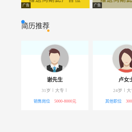
电气焊 二保焊
邢台天元星食品
其它类型
广告
广告
预结算员
鸣派建筑装饰有
其他类型
简历推荐
审计
河北硕宇房地产
财会审计
自媒体编辑
河北昊喆网络科
办公文员
园林预算员
河北华天环保园
其他类型
外贸专员
南宫市汇海皮草
市场营销
谢先生
卢女
行政助理
石家庄勤领环保
行政人事
31岁
大专
24岁
大
销售代表
石家庄森海人力
市场营销
5000元
销售岗位
5000-8000元
其他职位
30