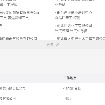
试）工程师
业务员
家乐园集团商贸有限责任公司
· 邢台创业就业培训中心
专员
营运管理专员
食品厂普工
特勤
产
· 河北巨方化工有限公司
外贸经理
外贸业务员
万峰庚泰电气设备有限公司
· 河北建太汇行土木工程有限公
电气工程师
测量员
施工员
更多
工作地点
商贸有限责任公司
-河北邢台县
技有限公司
-邢台