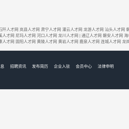
石阡人才网
岚县人才网
肃宁人才网
灌云人才网
龙游人才网
汕头人才网
溪人才网
尼玛人才网
河口人才网
龙川人才网
|
通辽人才网
磐安人才网
海
康人才网
固阳人才网
黄陵人才网
黄岩人才网
鹿泉人才网
连城人才网
龙
信息
招聘资讯
发布简历
企业入驻
会员中心
法律申明
们
邢台人才网,邢台招聘网,邢台人才市场,邢台人事人才网