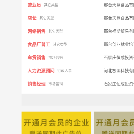
营业员
邢台天意食品有
其它类型
店长
邢台天意食品有
其它类型
网络销售
邢台福斯贸易有
其它类型
食品厂普工
邢台创业就业培
其它类型
车贷销售
石家庄恒成投资
市场营销
人力资源顾问
河北极墨科技有
行政人事
销售经理
石家庄恒成投资
市场营销
商品采购
邢台市福美多商
其他类型
项目经理
河北硕宇房地产
其他类型
网络推广
河北盛和网络信
电脑网络