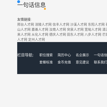
一句话信息
友情链接:
邢台人才网
涪陵人才网
信丰人才网
沙溪人才网
东阳人才网
山人才网
嘉善人才网
汝南人才网
突泉人才网
宽甸人才网
清
来人才网
从化人才网
德庆人才网
田东人才网
八步人才网
芒
人才网
定州人才网
栏目导航:
职位搜索
简历中心
名企展示
一句话
套餐标准
金币充值
意见建议
联系我