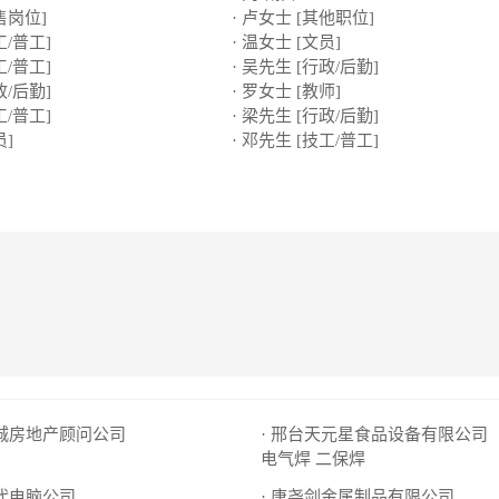
售岗位]
· 卢女士 [其他职位]
工/普工]
· 温女士 [文员]
工/普工]
· 吴先生 [行政/后勤]
政/后勤]
· 罗女士 [教师]
工/普工]
· 梁先生 [行政/后勤]
员]
· 邓先生 [技工/普工]
成城房地产顾问公司
· 邢台天元星食品设备有限公司
电气焊 二保焊
时代电脑公司
· 唐尧剑金属制品有限公司